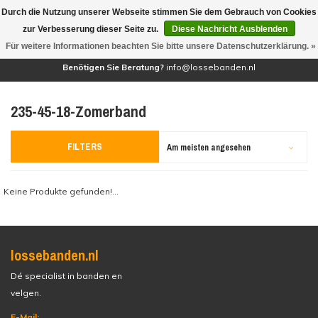
Durch die Nutzung unserer Webseite stimmen Sie dem Gebrauch von Cookies
(0)
zur Verbesserung dieser Seite zu.
Diese Nachricht Ausblenden
Für weitere Informationen beachten Sie bitte unsere Datenschutzerklärung. »
Benötigen Sie Beratung?
info@lossebanden.nl
235-45-18-Zomerband
FILTERS
Am meisten angesehen
Keine Produkte gefunden!...
lossebanden.nl
Dé specialist in banden en
velgen.
E-Mail: