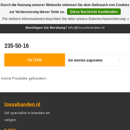
Durch die Nutzung unserer Webseite stimmen Sie dem Gebrauch von Cookies
(0)
zur Verbesserung dieser Seite zu.
Diese Nachricht Ausblenden
Für weitere Informationen beachten Sie bitte unsere Datenschutzerklärung. »
Benötigen Sie Beratung?
info@lossebanden.nl
235-50-16
FILTERS
Am meisten angesehen
Keine Produkte gefunden!...
lossebanden.nl
Dé specialist in banden en
velgen.
E-Mail: