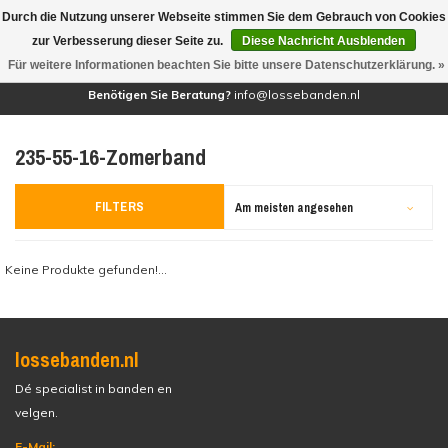
Durch die Nutzung unserer Webseite stimmen Sie dem Gebrauch von Cookies
(0)
zur Verbesserung dieser Seite zu.
Diese Nachricht Ausblenden
Für weitere Informationen beachten Sie bitte unsere Datenschutzerklärung. »
Benötigen Sie Beratung?
info@lossebanden.nl
235-55-16-Zomerband
FILTERS
Am meisten angesehen
Keine Produkte gefunden!...
lossebanden.nl
Dé specialist in banden en
velgen.
E-Mail: