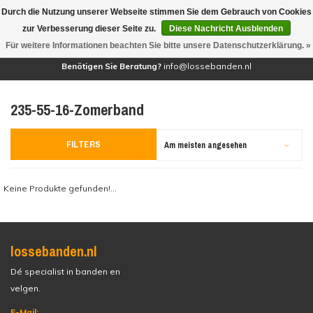
Durch die Nutzung unserer Webseite stimmen Sie dem Gebrauch von Cookies
(0)
zur Verbesserung dieser Seite zu.
Diese Nachricht Ausblenden
Für weitere Informationen beachten Sie bitte unsere Datenschutzerklärung. »
Benötigen Sie Beratung?
info@lossebanden.nl
235-55-16-Zomerband
FILTERS
Am meisten angesehen
Keine Produkte gefunden!...
lossebanden.nl
Dé specialist in banden en
velgen.
E-Mail: