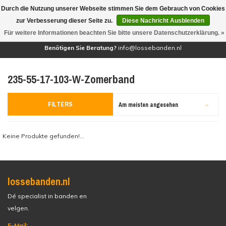
Durch die Nutzung unserer Webseite stimmen Sie dem Gebrauch von Cookies
(0)
zur Verbesserung dieser Seite zu.
Diese Nachricht Ausblenden
Für weitere Informationen beachten Sie bitte unsere Datenschutzerklärung. »
Benötigen Sie Beratung?
info@lossebanden.nl
235-55-17-103-W-Zomerband
FILTERS
Am meisten angesehen
Keine Produkte gefunden!...
lossebanden.nl
Dé specialist in banden en
velgen.
E-Mail: