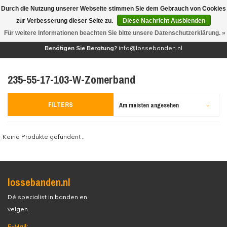
Durch die Nutzung unserer Webseite stimmen Sie dem Gebrauch von Cookies
(0)
zur Verbesserung dieser Seite zu.
Diese Nachricht Ausblenden
Für weitere Informationen beachten Sie bitte unsere Datenschutzerklärung. »
Benötigen Sie Beratung?
info@lossebanden.nl
235-55-17-103-W-Zomerband
FILTERS
Am meisten angesehen
Keine Produkte gefunden!...
lossebanden.nl
Dé specialist in banden en
velgen.
E-Mail: