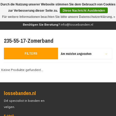
Durch die Nutzung unserer Webseite stimmen Sie dem Gebrauch von Cookies
(0)
zur Verbesserung dieser Seite zu.
Diese Nachricht Ausblenden
Für weitere Informationen beachten Sie bitte unsere Datenschutzerklärung. »
Benötigen Sie Beratung?
info@lossebanden.nl
235-55-17-Zomerband
FILTERS
Am meisten angesehen
Keine Produkte gefunden!...
lossebanden.nl
Dé specialist in banden en
velgen.
E-Mail: