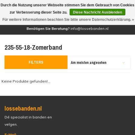
Durch die Nutzung unserer Webseite stimmen Sie dem Gebrauch von Cookies
(0)
zur Verbesserung dieser Seite zu.
Diese Nachricht Ausblenden
Für weitere Informationen beachten Sie bitte unsere Datenschutzerklärung. »
Benötigen Sie Beratung?
info@lossebanden.nl
235-55-18-Zomerband
FILTERS
Am meisten angesehen
Keine Produkte gefunden!...
lossebanden.nl
Dé specialist in banden en
velgen.
E-Mail: