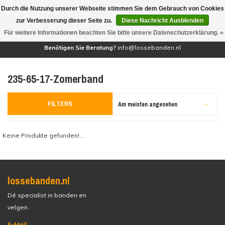
Durch die Nutzung unserer Webseite stimmen Sie dem Gebrauch von Cookies
(0)
zur Verbesserung dieser Seite zu.
Diese Nachricht Ausblenden
Für weitere Informationen beachten Sie bitte unsere Datenschutzerklärung. »
Benötigen Sie Beratung?
info@lossebanden.nl
235-65-17-Zomerband
FILTERS
Am meisten angesehen
Keine Produkte gefunden!...
lossebanden.nl
Dé specialist in banden en
velgen.
E-Mail: