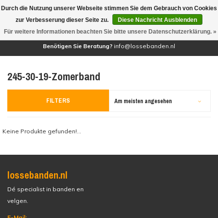
Durch die Nutzung unserer Webseite stimmen Sie dem Gebrauch von Cookies
(0)
zur Verbesserung dieser Seite zu.
Diese Nachricht Ausblenden
Für weitere Informationen beachten Sie bitte unsere Datenschutzerklärung. »
Benötigen Sie Beratung?
info@lossebanden.nl
245-30-19-Zomerband
FILTERS
Am meisten angesehen
Keine Produkte gefunden!...
lossebanden.nl
Dé specialist in banden en
velgen.
E-Mail: