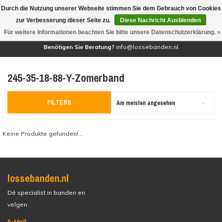
Durch die Nutzung unserer Webseite stimmen Sie dem Gebrauch von Cookies
(0)
zur Verbesserung dieser Seite zu.
Diese Nachricht Ausblenden
Für weitere Informationen beachten Sie bitte unsere Datenschutzerklärung. »
Benötigen Sie Beratung?
info@lossebanden.nl
245-35-18-88-Y-Zomerband
FILTERS
Am meisten angesehen
Keine Produkte gefunden!...
lossebanden.nl
Dé specialist in banden en
velgen.
E-Mail: