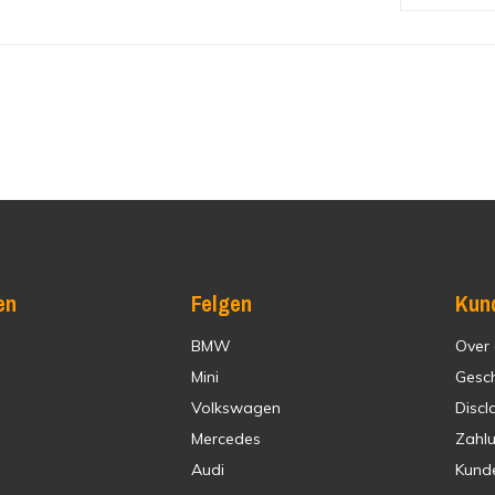
en
Felgen
Kun
BMW
Over
Mini
Gesc
Volkswagen
Discl
Mercedes
Zahl
Audi
Kund