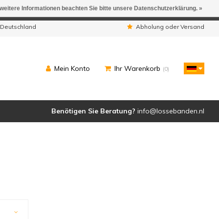
 weitere Informationen beachten Sie bitte unsere Datenschutzerklärung. »
ngen werden geliefert.
 Deutschland
Abholung oder Versand
Mein Konto
Ihr Warenkorb
(0)
Benötigen Sie Beratung?
info@lossebanden.nl