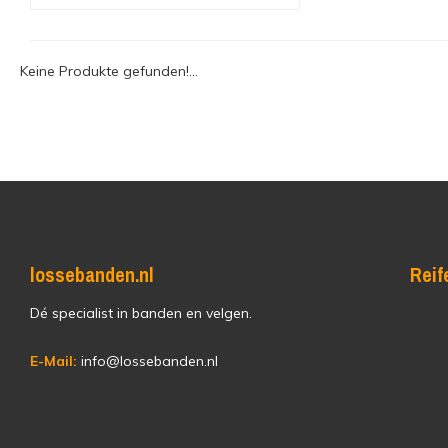
Keine Produkte gefunden!...
lossebanden.nl
Reif
Dé specialist in banden en velgen.
E-Mail:
info@lossebanden.nl