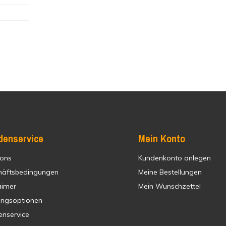
denservice
Mein Konto
 ons
Kundenkonto anlegen
häftsbedingungen
Meine Bestellungen
aimer
Mein Wunschzettel
ungsoptionen
enservice