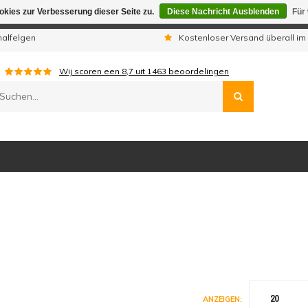
kies zur Verbesserung dieser Seite zu.
Diese Nachricht Ausblenden
Für
gen sind wir telefonisch nicht erreichbar. Aufgegebene Bestellu
nalfelgen
Kostenloser Versand überall im
Wij scoren een
8,7
uit
1463
beoordelingen
20
ANZEIGEN: