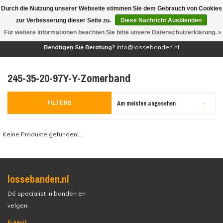
Durch die Nutzung unserer Webseite stimmen Sie dem Gebrauch von Cookies
(0)
zur Verbesserung dieser Seite zu.
Diese Nachricht Ausblenden
Für weitere Informationen beachten Sie bitte unsere Datenschutzerklärung. »
Benötigen Sie Beratung?
info@lossebanden.nl
245-35-20-97Y-Y-Zomerband
FILTERS
Am meisten angesehen
Keine Produkte gefunden!...
lossebanden.nl
Dé specialist in banden en
velgen.
E-Mail: