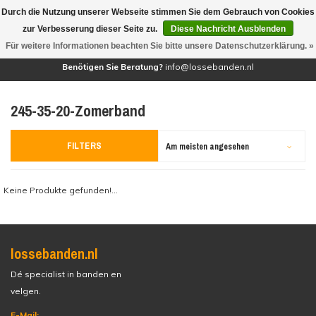
Durch die Nutzung unserer Webseite stimmen Sie dem Gebrauch von Cookies
(0)
zur Verbesserung dieser Seite zu.
Diese Nachricht Ausblenden
Für weitere Informationen beachten Sie bitte unsere Datenschutzerklärung. »
Benötigen Sie Beratung?
info@lossebanden.nl
245-35-20-Zomerband
FILTERS
Am meisten angesehen
Keine Produkte gefunden!...
lossebanden.nl
Dé specialist in banden en
velgen.
E-Mail: