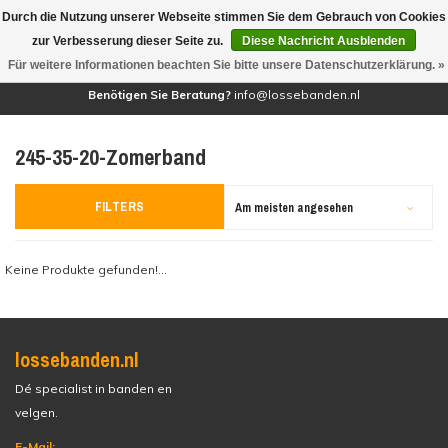
Durch die Nutzung unserer Webseite stimmen Sie dem Gebrauch von Cookies
(0)
zur Verbesserung dieser Seite zu.
Diese Nachricht Ausblenden
Für weitere Informationen beachten Sie bitte unsere Datenschutzerklärung. »
Benötigen Sie Beratung?
info@lossebanden.nl
245-35-20-Zomerband
FILTERS
Am meisten angesehen
Keine Produkte gefunden!...
lossebanden.nl
Dé specialist in banden en
velgen.
E-Mail: