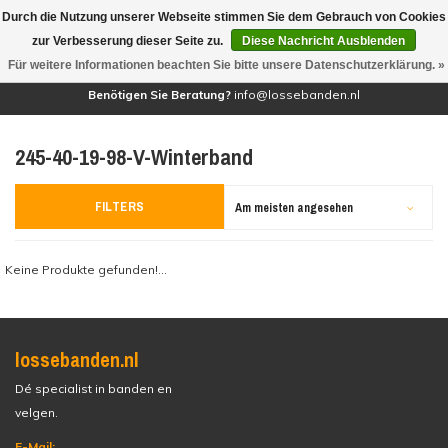
Durch die Nutzung unserer Webseite stimmen Sie dem Gebrauch von Cookies
(0)
zur Verbesserung dieser Seite zu.
Diese Nachricht Ausblenden
Für weitere Informationen beachten Sie bitte unsere Datenschutzerklärung. »
Benötigen Sie Beratung?
info@lossebanden.nl
245-40-19-98-V-Winterband
FILTERS
Am meisten angesehen
Keine Produkte gefunden!...
lossebanden.nl
Dé specialist in banden en
velgen.
E-Mail: