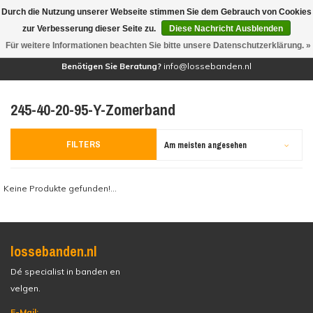
Durch die Nutzung unserer Webseite stimmen Sie dem Gebrauch von Cookies
(0)
zur Verbesserung dieser Seite zu.
Diese Nachricht Ausblenden
Für weitere Informationen beachten Sie bitte unsere Datenschutzerklärung. »
Benötigen Sie Beratung?
info@lossebanden.nl
245-40-20-95-Y-Zomerband
FILTERS
Am meisten angesehen
Keine Produkte gefunden!...
lossebanden.nl
Dé specialist in banden en
velgen.
E-Mail: