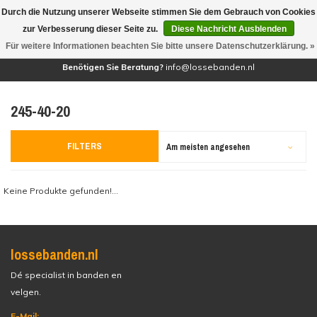
Durch die Nutzung unserer Webseite stimmen Sie dem Gebrauch von Cookies
(0)
zur Verbesserung dieser Seite zu.
Diese Nachricht Ausblenden
Für weitere Informationen beachten Sie bitte unsere Datenschutzerklärung. »
Benötigen Sie Beratung?
info@lossebanden.nl
245-40-20
FILTERS
Am meisten angesehen
Keine Produkte gefunden!...
lossebanden.nl
Dé specialist in banden en
velgen.
E-Mail: