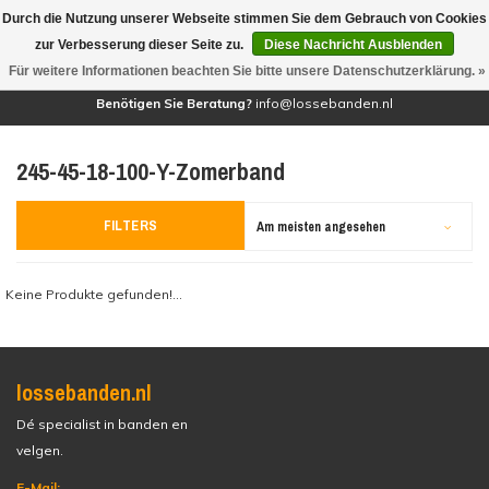
Durch die Nutzung unserer Webseite stimmen Sie dem Gebrauch von Cookies
(0)
zur Verbesserung dieser Seite zu.
Diese Nachricht Ausblenden
Für weitere Informationen beachten Sie bitte unsere Datenschutzerklärung. »
Benötigen Sie Beratung?
info@lossebanden.nl
245-45-18-100-Y-Zomerband
FILTERS
Am meisten angesehen
Keine Produkte gefunden!...
lossebanden.nl
Dé specialist in banden en
velgen.
E-Mail: