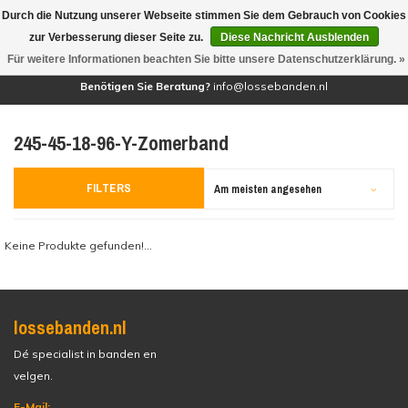
Durch die Nutzung unserer Webseite stimmen Sie dem Gebrauch von Cookies
(0)
zur Verbesserung dieser Seite zu.
Diese Nachricht Ausblenden
Für weitere Informationen beachten Sie bitte unsere Datenschutzerklärung. »
Benötigen Sie Beratung?
info@lossebanden.nl
245-45-18-96-Y-Zomerband
FILTERS
Am meisten angesehen
Keine Produkte gefunden!...
lossebanden.nl
Dé specialist in banden en
velgen.
E-Mail: