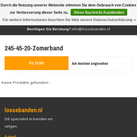
Durch die Nutzung unserer Webseite stimmen Sie dem Gebrauch von Cookies
(0)
zur Verbesserung dieser Seite zu.
Diese Nachricht Ausblenden
Für weitere Informationen beachten Sie bitte unsere Datenschutzerklärung. »
Benötigen Sie Beratung?
info@lossebanden.nl
245-45-20-Zomerband
FILTERS
Am meisten angesehen
Keine Produkte gefunden!...
lossebanden.nl
Dé specialist in banden en
velgen.
E-Mail: