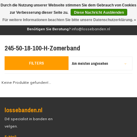
Durch die Nutzung unserer Webseite stimmen Sie dem Gebrauch von Cookies
(0)
zur Verbesserung dieser Seite zu.
Diese Nachricht Ausblenden
Für weitere Informationen beachten Sie bitte unsere Datenschutzerklärung. »
Benötigen Sie Beratung?
info@lossebanden.nl
245-50-18-100-H-Zomerband
FILTERS
Am meisten angesehen
Keine Produkte gefunden!...
lossebanden.nl
Dé specialist in banden en
velgen.
E-Mail: