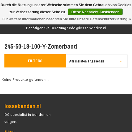
Durch die Nutzung unserer Webseite stimmen Sie dem Gebrauch von Cookies
(0)
zur Verbesserung dieser Seite zu.
Diese Nachricht Ausblenden
Für weitere Informationen beachten Sie bitte unsere Datenschutzerklärung. »
Benötigen Sie Beratung?
info@lossebanden.nl
245-50-18-100-Y-Zomerband
FILTERS
Am meisten angesehen
Keine Produkte gefunden!...
lossebanden.nl
Dé specialist in banden en
velgen.
E-Mail: