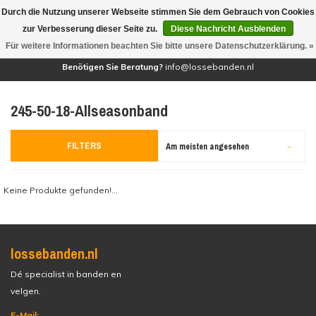
Durch die Nutzung unserer Webseite stimmen Sie dem Gebrauch von Cookies
(0)
zur Verbesserung dieser Seite zu.
Diese Nachricht Ausblenden
Für weitere Informationen beachten Sie bitte unsere Datenschutzerklärung. »
Benötigen Sie Beratung?
info@lossebanden.nl
245-50-18-Allseasonband
FILTERS
Am meisten angesehen
Keine Produkte gefunden!...
lossebanden.nl
Dé specialist in banden en
velgen.
E-Mail: