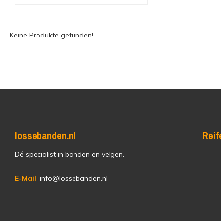
Keine Produkte gefunden!...
lossebanden.nl
Reif
Dé specialist in banden en velgen.
E-Mail:
info@lossebanden.nl