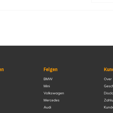
en
Felgen
Kun
BMW
Over
Mini
Gesc
Volkswagen
Discl
Mercedes
Zahl
Audi
Kund