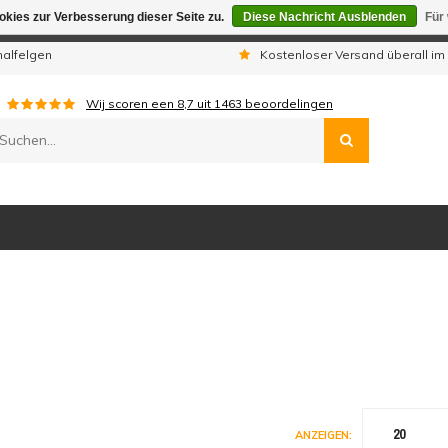
kies zur Verbesserung dieser Seite zu.
Diese Nachricht Ausblenden
Für
gen sind wir telefonisch nicht erreichbar. Aufgegebene Bestellu
nalfelgen
Kostenloser Versand überall im
Wij scoren een
8,7
uit
1463
beoordelingen
20
ANZEIGEN: