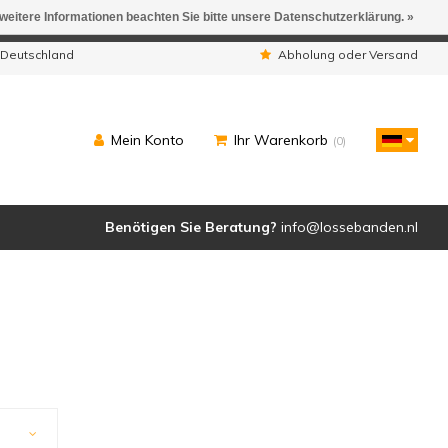
 weitere Informationen beachten Sie bitte unsere Datenschutzerklärung. »
ngen werden geliefert.
 Deutschland
Abholung oder Versand
Mein Konto
Ihr Warenkorb
(0)
Benötigen Sie Beratung?
info@lossebanden.nl