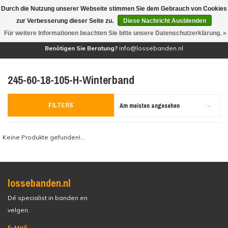
Durch die Nutzung unserer Webseite stimmen Sie dem Gebrauch von Cookies
(0)
zur Verbesserung dieser Seite zu.
Diese Nachricht Ausblenden
Für weitere Informationen beachten Sie bitte unsere Datenschutzerklärung. »
Benötigen Sie Beratung?
info@lossebanden.nl
245-60-18-105-H-Winterband
FILTERS
Am meisten angesehen
Keine Produkte gefunden!...
lossebanden.nl
Dé specialist in banden en
velgen.
E-Mail: