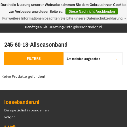
Durch die Nutzung unserer Webseite stimmen Sie dem Gebrauch von Cookies
(0)
zur Verbesserung dieser Seite zu.
Diese Nachricht Ausblenden
Für weitere Informationen beachten Sie bitte unsere Datenschutzerklärung. »
Benötigen Sie Beratung?
info@lossebanden.nl
245-60-18-Allseasonband
FILTERS
Am meisten angesehen
Keine Produkte gefunden!...
lossebanden.nl
Dé specialist in banden en
velgen.
E-Mail: