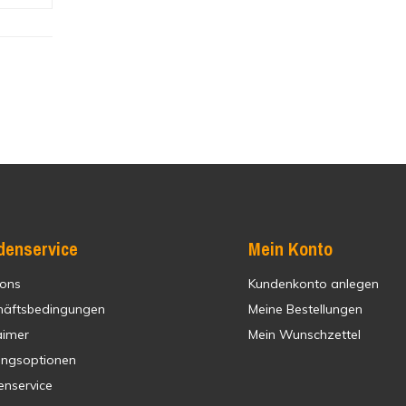
denservice
Mein Konto
 ons
Kundenkonto anlegen
häftsbedingungen
Meine Bestellungen
aimer
Mein Wunschzettel
ungsoptionen
enservice