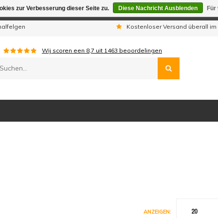
kies zur Verbesserung dieser Seite zu.
Diese Nachricht Ausblenden
Für
gen sind wir telefonisch nicht erreichbar. Aufgegebene Bestellu
nalfelgen
Kostenloser Versand überall im
Wij scoren een
8,7
uit
1463
beoordelingen
20
ANZEIGEN: