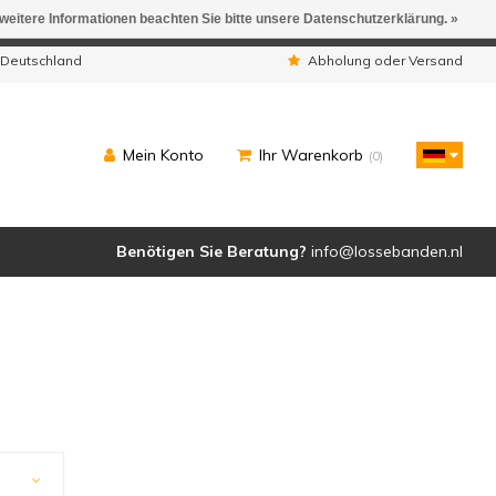
 weitere Informationen beachten Sie bitte unsere Datenschutzerklärung. »
ngen werden geliefert.
 Deutschland
Abholung oder Versand
Mein Konto
Ihr Warenkorb
(0)
Benötigen Sie Beratung?
info@lossebanden.nl