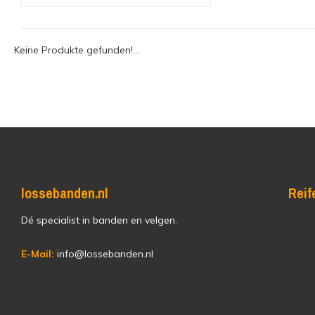
Keine Produkte gefunden!...
lossebanden.nl
Reif
Dé specialist in banden en velgen.
E-Mail:
info@lossebanden.nl