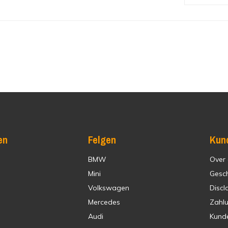
en
Felgen
Kun
BMW
Over
Mini
Gesc
Volkswagen
Discl
Mercedes
Zahl
Audi
Kund