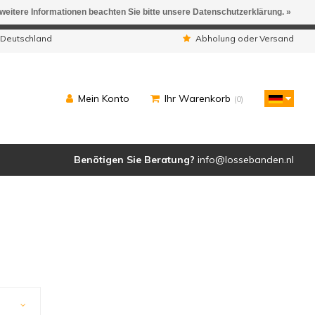
 weitere Informationen beachten Sie bitte unsere Datenschutzerklärung. »
ngen werden geliefert.
 Deutschland
Abholung oder Versand
Mein Konto
Ihr Warenkorb
(0)
Benötigen Sie Beratung?
info@lossebanden.nl