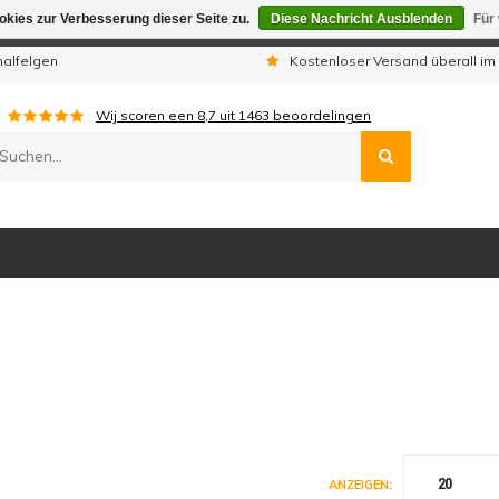
kies zur Verbesserung dieser Seite zu.
Diese Nachricht Ausblenden
Für
gen sind wir telefonisch nicht erreichbar. Aufgegebene Bestellu
nalfelgen
Kostenloser Versand überall im
Wij scoren een
8,7
uit
1463
beoordelingen
20
ANZEIGEN: