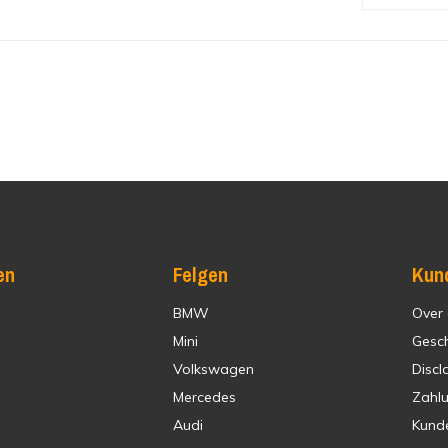
en
Felgen
Kun
BMW
Over
Mini
Gesc
Volkswagen
Discl
Mercedes
Zahl
Audi
Kund