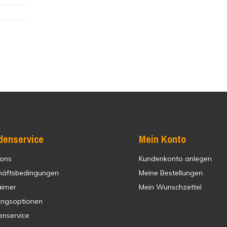
denservice
Mein Konto
 ons
Kundenkonto anlegen
häftsbedingungen
Meine Bestellungen
aimer
Mein Wunschzettel
ungsoptionen
enservice