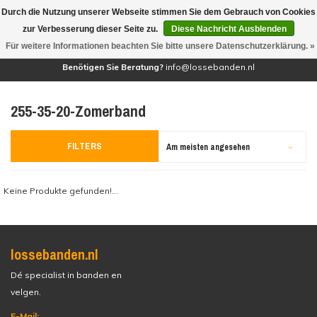
Durch die Nutzung unserer Webseite stimmen Sie dem Gebrauch von Cookies
(0)
zur Verbesserung dieser Seite zu.
Diese Nachricht Ausblenden
Für weitere Informationen beachten Sie bitte unsere Datenschutzerklärung. »
Benötigen Sie Beratung?
info@lossebanden.nl
255-35-20-Zomerband
FILTERS
Am meisten angesehen
Keine Produkte gefunden!...
lossebanden.nl
Dé specialist in banden en
velgen.
E-Mail: