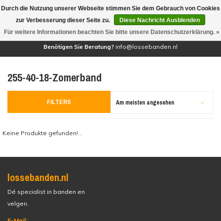
Durch die Nutzung unserer Webseite stimmen Sie dem Gebrauch von Cookies
(0)
zur Verbesserung dieser Seite zu.
Diese Nachricht Ausblenden
Für weitere Informationen beachten Sie bitte unsere Datenschutzerklärung. »
Benötigen Sie Beratung?
info@lossebanden.nl
255-40-18-Zomerband
FILTERS
Am meisten angesehen
Keine Produkte gefunden!...
lossebanden.nl
Dé specialist in banden en
velgen.
E-Mail: