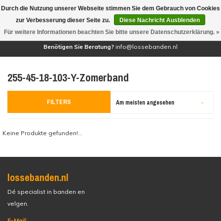
Durch die Nutzung unserer Webseite stimmen Sie dem Gebrauch von Cookies
(0)
zur Verbesserung dieser Seite zu.
Diese Nachricht Ausblenden
Für weitere Informationen beachten Sie bitte unsere Datenschutzerklärung. »
Benötigen Sie Beratung?
info@lossebanden.nl
255-45-18-103-Y-Zomerband
FILTERS
Am meisten angesehen
Keine Produkte gefunden!...
lossebanden.nl
Dé specialist in banden en
velgen.
E-Mail: