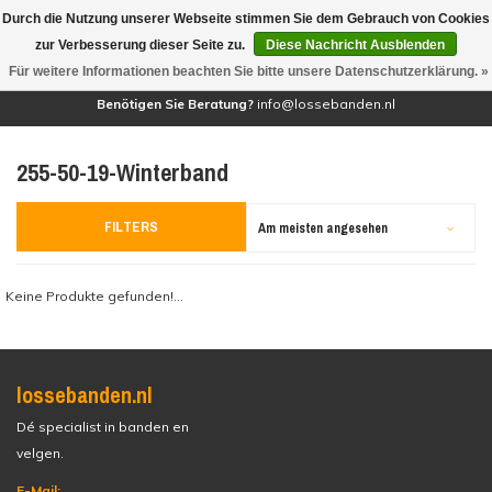
Durch die Nutzung unserer Webseite stimmen Sie dem Gebrauch von Cookies
(0)
zur Verbesserung dieser Seite zu.
Diese Nachricht Ausblenden
Für weitere Informationen beachten Sie bitte unsere Datenschutzerklärung. »
Benötigen Sie Beratung?
info@lossebanden.nl
255-50-19-Winterband
FILTERS
Am meisten angesehen
Keine Produkte gefunden!...
lossebanden.nl
Dé specialist in banden en
velgen.
E-Mail: