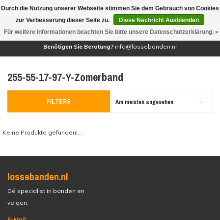
Durch die Nutzung unserer Webseite stimmen Sie dem Gebrauch von Cookies
(0)
zur Verbesserung dieser Seite zu.
Diese Nachricht Ausblenden
Für weitere Informationen beachten Sie bitte unsere Datenschutzerklärung. »
Benötigen Sie Beratung?
info@lossebanden.nl
255-55-17-97-Y-Zomerband
FILTERS
Am meisten angesehen
Keine Produkte gefunden!...
lossebanden.nl
Dé specialist in banden en
velgen.
E-Mail: