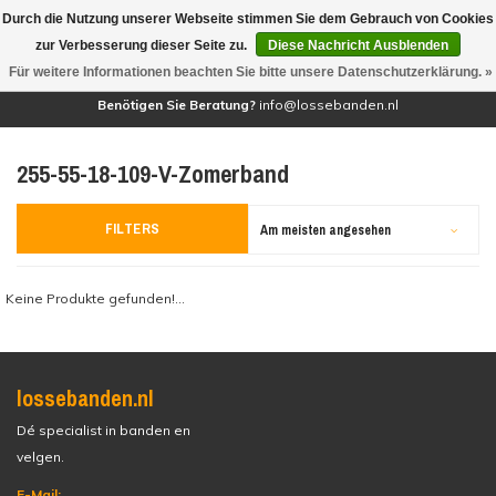
Durch die Nutzung unserer Webseite stimmen Sie dem Gebrauch von Cookies
(0)
zur Verbesserung dieser Seite zu.
Diese Nachricht Ausblenden
Für weitere Informationen beachten Sie bitte unsere Datenschutzerklärung. »
Benötigen Sie Beratung?
info@lossebanden.nl
255-55-18-109-V-Zomerband
FILTERS
Am meisten angesehen
Keine Produkte gefunden!...
lossebanden.nl
Dé specialist in banden en
velgen.
E-Mail: