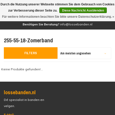
Durch die Nutzung unserer Webseite stimmen Sie dem Gebrauch von Cookies
(0)
zur Verbesserung dieser Seite zu.
Diese Nachricht Ausblenden
Für weitere Informationen beachten Sie bitte unsere Datenschutzerklärung. »
Benötigen Sie Beratung?
info@lossebanden.nl
255-55-18-Zomerband
FILTERS
Am meisten angesehen
Keine Produkte gefunden!...
lossebanden.nl
Dé specialist in banden en
velgen.
E-Mail: