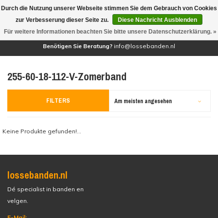
Durch die Nutzung unserer Webseite stimmen Sie dem Gebrauch von Cookies
(0)
zur Verbesserung dieser Seite zu.
Diese Nachricht Ausblenden
Für weitere Informationen beachten Sie bitte unsere Datenschutzerklärung. »
Benötigen Sie Beratung?
info@lossebanden.nl
255-60-18-112-V-Zomerband
FILTERS
Am meisten angesehen
Keine Produkte gefunden!...
lossebanden.nl
Dé specialist in banden en
velgen.
E-Mail: