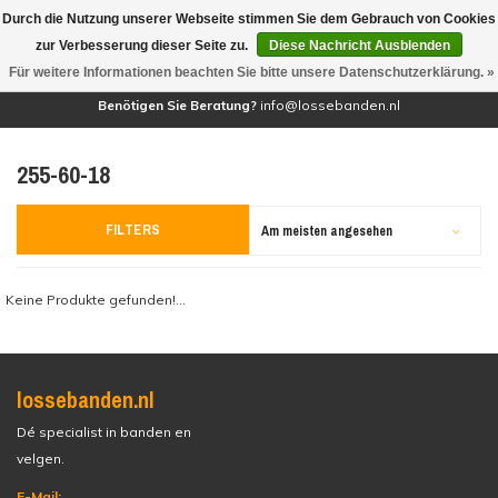
Durch die Nutzung unserer Webseite stimmen Sie dem Gebrauch von Cookies
(0)
zur Verbesserung dieser Seite zu.
Diese Nachricht Ausblenden
Für weitere Informationen beachten Sie bitte unsere Datenschutzerklärung. »
Benötigen Sie Beratung?
info@lossebanden.nl
255-60-18
FILTERS
Am meisten angesehen
Keine Produkte gefunden!...
lossebanden.nl
Dé specialist in banden en
velgen.
E-Mail: