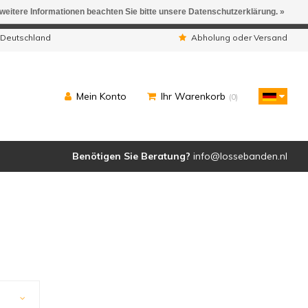
 weitere Informationen beachten Sie bitte unsere Datenschutzerklärung. »
ngen werden geliefert.
 Deutschland
Abholung oder Versand
Mein Konto
Ihr Warenkorb
(0)
Benötigen Sie Beratung?
info@lossebanden.nl