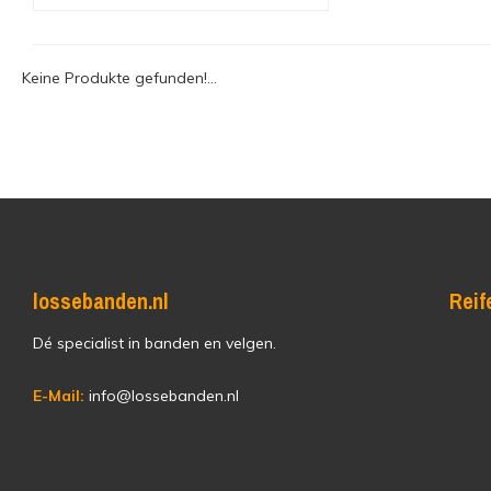
Keine Produkte gefunden!...
lossebanden.nl
Reif
Dé specialist in banden en velgen.
E-Mail:
info@lossebanden.nl