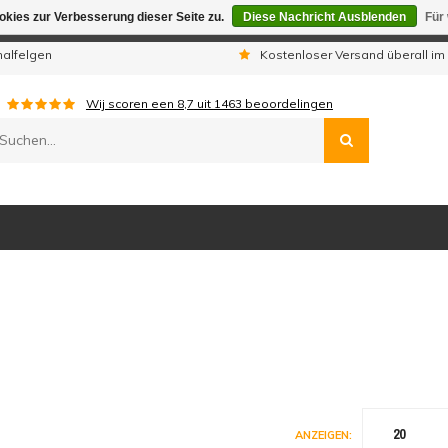
kies zur Verbesserung dieser Seite zu.
Diese Nachricht Ausblenden
Für
gen sind wir telefonisch nicht erreichbar. Aufgegebene Bestellu
nalfelgen
Kostenloser Versand überall im
Wij scoren een
8,7
uit
1463
beoordelingen
20
ANZEIGEN: