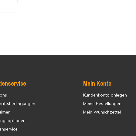
denservice
Mein Konto
 ons
Kundenkonto anlegen
häftsbedingungen
Meine Bestellungen
aimer
Mein Wunschzettel
ungsoptionen
enservice