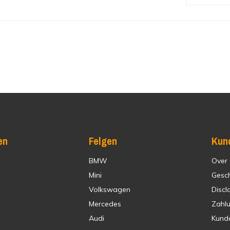
en
Felgen
Kun
BMW
Over
Mini
Gesc
Volkswagen
Discl
Mercedes
Zahl
Audi
Kund