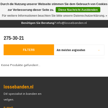
Durch die Nutzung unserer Webseite stimmen Sie dem Gebrauch von Cookies
(0)
zur Verbesserung dieser Seite zu.
Diese Nachricht Ausblenden
Für weitere Informationen beachten Sie bitte unsere Datenschutzerklärung. »
Benötigen Sie Beratung?
info@lossebanden.nl
275-30-21
FILTERS
Am meisten angesehen
Keine Produkte gefunden!...
lossebanden.nl
Dé specialist in banden en
velgen.
E-Mail: