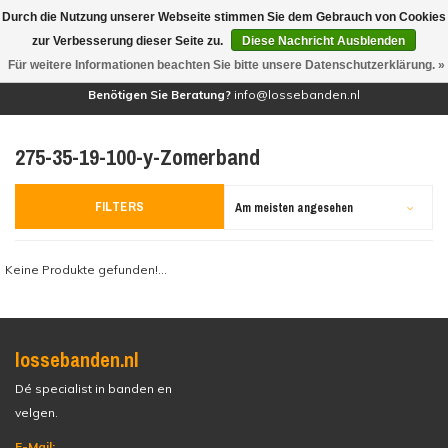
Durch die Nutzung unserer Webseite stimmen Sie dem Gebrauch von Cookies
(0)
zur Verbesserung dieser Seite zu.
Diese Nachricht Ausblenden
Für weitere Informationen beachten Sie bitte unsere Datenschutzerklärung. »
Benötigen Sie Beratung?
info@lossebanden.nl
275-35-19-100-y-Zomerband
FILTERS
Am meisten angesehen
Keine Produkte gefunden!...
lossebanden.nl
Dé specialist in banden en
velgen.
E-Mail: