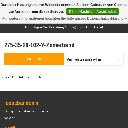
Durch die Nutzung unserer Webseite stimmen Sie dem Gebrauch von Cookies
(0)
zur Verbesserung dieser Seite zu.
Diese Nachricht Ausblenden
Für weitere Informationen beachten Sie bitte unsere Datenschutzerklärung. »
Benötigen Sie Beratung?
info@lossebanden.nl
275-35-20-102-Y-Zomerband
FILTERS
Am meisten angesehen
Keine Produkte gefunden!...
lossebanden.nl
Dé specialist in banden en
velgen.
E-Mail: