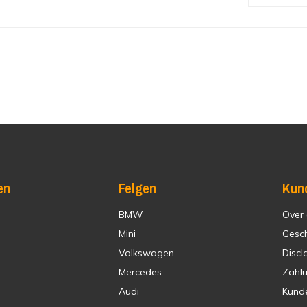
en
Felgen
Kun
BMW
Over
Mini
Gesc
Volkswagen
Discl
Mercedes
Zahl
Audi
Kund