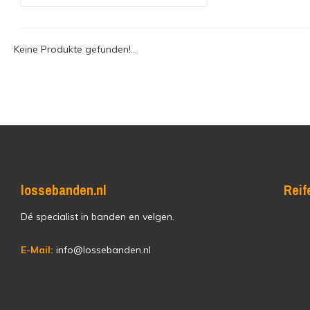
Keine Produkte gefunden!...
lossebanden.nl
Reif
Dé specialist in banden en velgen.
E-Mail:
info@lossebanden.nl