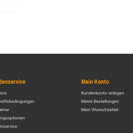
denservice
Mein Konto
 ons
Kundenkonto anlegen
häftsbedingungen
Meine Bestellungen
aimer
Mein Wunschzettel
ungsoptionen
enservice