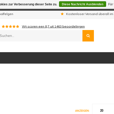
kies zur Verbesserung dieser Seite zu.
Diese Nachricht Ausblenden
Für
gen sind wir telefonisch nicht erreichbar. Aufgegebene Bestellu
nalfelgen
Kostenloser Versand überall im
Wij scoren een
8,7
uit
1463
beoordelingen
20
ANZEIGEN: