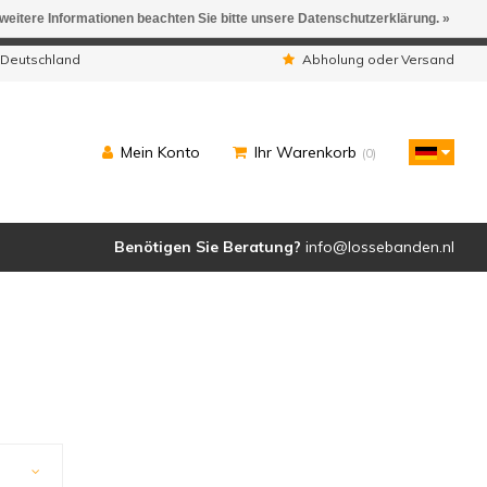
 weitere Informationen beachten Sie bitte unsere Datenschutzerklärung. »
ngen werden geliefert.
 Deutschland
Abholung oder Versand
Mein Konto
Ihr Warenkorb
(0)
Benötigen Sie Beratung?
info@lossebanden.nl