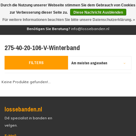
Durch die Nutzung unserer Webseite stimmen Sie dem Gebrauch von Cookies
(0)
zur Verbesserung dieser Seite zu.
Diese Nachricht Ausblenden
Für weitere Informationen beachten Sie bitte unsere Datenschutzerklärung. »
Benötigen Sie Beratung?
info@lossebanden.nl
275-40-20-106-V-Winterband
FILTERS
Am meisten angesehen
Keine Produkte gefunden!...
lossebanden.nl
Dé specialist in banden en
velgen.
E-Mail: