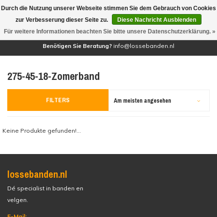
Durch die Nutzung unserer Webseite stimmen Sie dem Gebrauch von Cookies
(0)
zur Verbesserung dieser Seite zu.
Diese Nachricht Ausblenden
Für weitere Informationen beachten Sie bitte unsere Datenschutzerklärung. »
Benötigen Sie Beratung?
info@lossebanden.nl
275-45-18-Zomerband
FILTERS
Am meisten angesehen
Keine Produkte gefunden!...
lossebanden.nl
Dé specialist in banden en
velgen.
E-Mail: