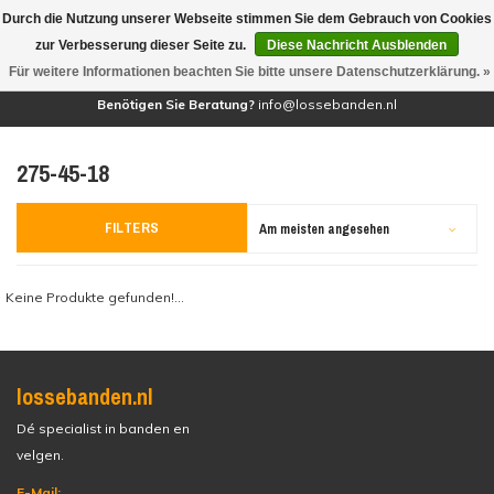
Durch die Nutzung unserer Webseite stimmen Sie dem Gebrauch von Cookies
(0)
zur Verbesserung dieser Seite zu.
Diese Nachricht Ausblenden
Für weitere Informationen beachten Sie bitte unsere Datenschutzerklärung. »
Benötigen Sie Beratung?
info@lossebanden.nl
275-45-18
FILTERS
Am meisten angesehen
Keine Produkte gefunden!...
lossebanden.nl
Dé specialist in banden en
velgen.
E-Mail: