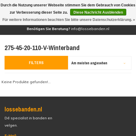
Durch die Nutzung unserer Webseite stimmen Sie dem Gebrauch von Cookies
(0)
zur Verbesserung dieser Seite zu.
Diese Nachricht Ausblenden
Für weitere Informationen beachten Sie bitte unsere Datenschutzerklärung. »
Benötigen Sie Beratung?
info@lossebanden.nl
275-45-20-110-V-Winterband
FILTERS
Am meisten angesehen
Keine Produkte gefunden!...
lossebanden.nl
Dé specialist in banden en
velgen.
E-Mail: