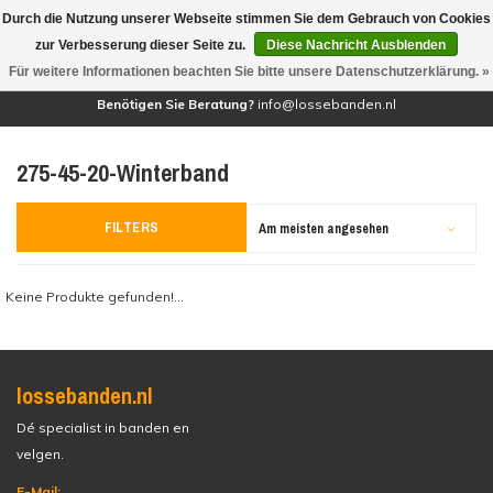
Durch die Nutzung unserer Webseite stimmen Sie dem Gebrauch von Cookies
(0)
zur Verbesserung dieser Seite zu.
Diese Nachricht Ausblenden
Für weitere Informationen beachten Sie bitte unsere Datenschutzerklärung. »
Benötigen Sie Beratung?
info@lossebanden.nl
275-45-20-Winterband
FILTERS
Am meisten angesehen
Keine Produkte gefunden!...
lossebanden.nl
Dé specialist in banden en
velgen.
E-Mail: