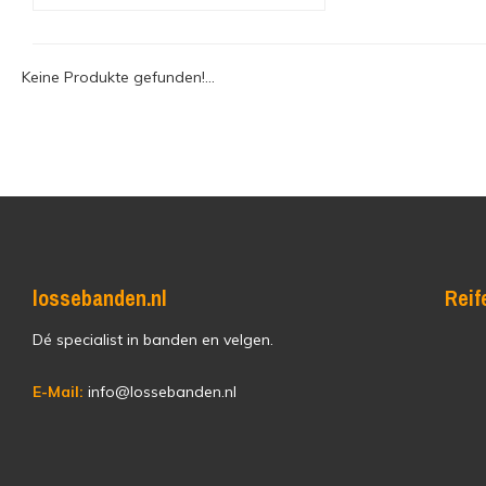
Keine Produkte gefunden!...
lossebanden.nl
Reif
Dé specialist in banden en velgen.
E-Mail:
info@lossebanden.nl