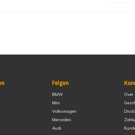
en
Felgen
Kun
BMW
Over
Mini
Gesc
Volkswagen
Discl
Mercedes
Zahl
Audi
Kund