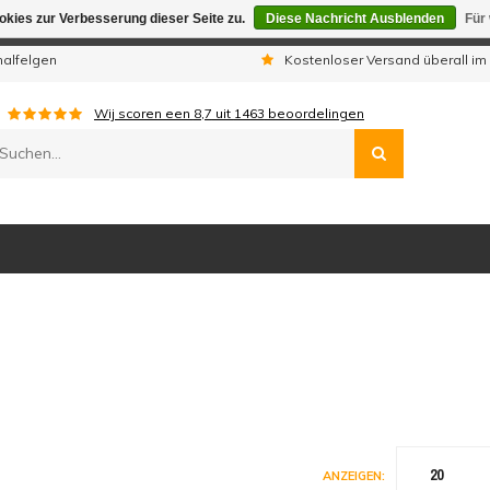
kies zur Verbesserung dieser Seite zu.
Diese Nachricht Ausblenden
Für
gen sind wir telefonisch nicht erreichbar. Aufgegebene Bestellu
nalfelgen
Kostenloser Versand überall im
Wij scoren een
8,7
uit
1463
beoordelingen
20
ANZEIGEN: