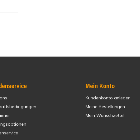
denservice
Mein Konto
 ons
Kundenkonto anlegen
häftsbedingungen
Meine Bestellungen
aimer
Mein Wunschzettel
ungsoptionen
enservice