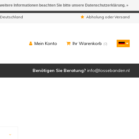
 weitere Informationen beachten Sie bitte unsere Datenschutzerklärung. »
ngen werden geliefert.
 Deutschland
Abholung oder Versand
Mein Konto
Ihr Warenkorb
(0)
Benötigen Sie Beratung?
info@lossebanden.nl