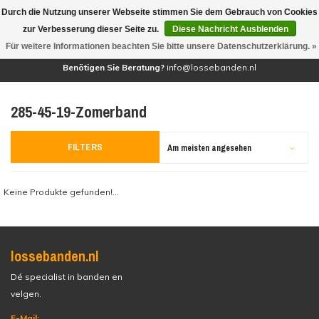
Durch die Nutzung unserer Webseite stimmen Sie dem Gebrauch von Cookies
(0)
zur Verbesserung dieser Seite zu.
Diese Nachricht Ausblenden
Für weitere Informationen beachten Sie bitte unsere Datenschutzerklärung. »
Benötigen Sie Beratung?
info@lossebanden.nl
285-45-19-Zomerband
FILTERS
Am meisten angesehen
Keine Produkte gefunden!...
lossebanden.nl
Dé specialist in banden en
velgen.
E-Mail: